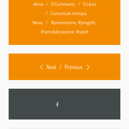
elena
/
0 Comments
/
0 Likes
/
Comunicati stampa
,
News
/
#prevenzione
,
#progetti
,
#sensibilizzazione
,
#sport
Next
/
Previous