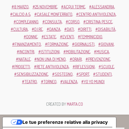
8 MARZO
25 NOVEMBRE
ACQUI TERME
ALESSANDRIA
CALCIO A 5
CASALE MONFERRATO
CENTRO ANTIVIOLENZA
COMPLEANNO
CONSULTA
CORSO
CRISTINA PESCE
CULTURA
D.I.RE
DANZA
DATI
DIRITTI
DISABILITÀ
DONNE
ESTATE
EVENTI
FEMMINICIDIO
FINANZIAMENTO
FORMAZIONE
GIORNALISTI
GIOVANI
INCONTRI
ISTITUZIONI
MOBILITAZIONE
MUSICA
NATALE
NON UNA DI MENO
ORARI
PREVENZIONE
PROGETTI
RETE ANTIVIOLENZA
RIFLESSIONI
SCUOLE
SENSIBILIZZAZIONE
SOSTEGNO
SPORT
STUDENTI
TEATRO
TORNEO
VALENZA
YO YO MUNDI
CREATED BY
MARTA.CO
Le tue preferenze relative alla privacy