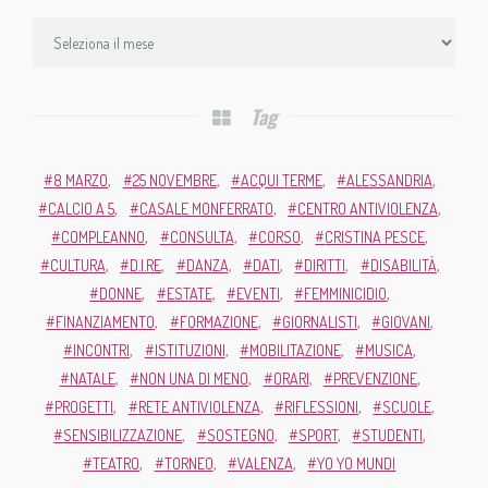
Tag
8 MARZO
25 NOVEMBRE
ACQUI TERME
ALESSANDRIA
CALCIO A 5
CASALE MONFERRATO
CENTRO ANTIVIOLENZA
COMPLEANNO
CONSULTA
CORSO
CRISTINA PESCE
CULTURA
D.I.RE
DANZA
DATI
DIRITTI
DISABILITÀ
DONNE
ESTATE
EVENTI
FEMMINICIDIO
FINANZIAMENTO
FORMAZIONE
GIORNALISTI
GIOVANI
INCONTRI
ISTITUZIONI
MOBILITAZIONE
MUSICA
NATALE
NON UNA DI MENO
ORARI
PREVENZIONE
PROGETTI
RETE ANTIVIOLENZA
RIFLESSIONI
SCUOLE
SENSIBILIZZAZIONE
SOSTEGNO
SPORT
STUDENTI
TEATRO
TORNEO
VALENZA
YO YO MUNDI