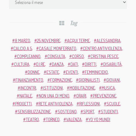
Tag
8 MARZO
25 NOVEMBRE
ACQUI TERME
ALESSANDRIA
CALCIO A 5
CASALE MONFERRATO
CENTRO ANTIVIOLENZA
COMPLEANNO
CONSULTA
CORSO
CRISTINA PESCE
CULTURA
D.I.RE
DANZA
DATI
DIRITTI
DISABILITÀ
DONNE
ESTATE
EVENTI
FEMMINICIDIO
FINANZIAMENTO
FORMAZIONE
GIORNALISTI
GIOVANI
INCONTRI
ISTITUZIONI
MOBILITAZIONE
MUSICA
NATALE
NON UNA DI MENO
ORARI
PREVENZIONE
PROGETTI
RETE ANTIVIOLENZA
RIFLESSIONI
SCUOLE
SENSIBILIZZAZIONE
SOSTEGNO
SPORT
STUDENTI
TEATRO
TORNEO
VALENZA
YO YO MUNDI