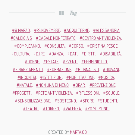
Tag
8 MARZO
25 NOVEMBRE
ACQUI TERME
ALESSANDRIA
CALCIO A 5
CASALE MONFERRATO
CENTRO ANTIVIOLENZA
COMPLEANNO
CONSULTA
CORSO
CRISTINA PESCE
CULTURA
D.I.RE
DANZA
DATI
DIRITTI
DISABILITÀ
DONNE
ESTATE
EVENTI
FEMMINICIDIO
FINANZIAMENTO
FORMAZIONE
GIORNALISTI
GIOVANI
INCONTRI
ISTITUZIONI
MOBILITAZIONE
MUSICA
NATALE
NON UNA DI MENO
ORARI
PREVENZIONE
PROGETTI
RETE ANTIVIOLENZA
RIFLESSIONI
SCUOLE
SENSIBILIZZAZIONE
SOSTEGNO
SPORT
STUDENTI
TEATRO
TORNEO
VALENZA
YO YO MUNDI
CREATED BY
MARTA.CO