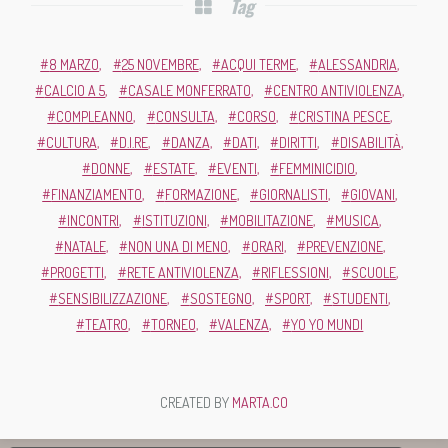
Tag
8 MARZO
25 NOVEMBRE
ACQUI TERME
ALESSANDRIA
CALCIO A 5
CASALE MONFERRATO
CENTRO ANTIVIOLENZA
COMPLEANNO
CONSULTA
CORSO
CRISTINA PESCE
CULTURA
D.I.RE
DANZA
DATI
DIRITTI
DISABILITÀ
DONNE
ESTATE
EVENTI
FEMMINICIDIO
FINANZIAMENTO
FORMAZIONE
GIORNALISTI
GIOVANI
INCONTRI
ISTITUZIONI
MOBILITAZIONE
MUSICA
NATALE
NON UNA DI MENO
ORARI
PREVENZIONE
PROGETTI
RETE ANTIVIOLENZA
RIFLESSIONI
SCUOLE
SENSIBILIZZAZIONE
SOSTEGNO
SPORT
STUDENTI
TEATRO
TORNEO
VALENZA
YO YO MUNDI
CREATED BY
MARTA.CO