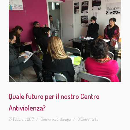
Quale futuro per il nostro Centro
Antiviolenza?
27 Febbraio 2017
/
Comunicati stampa
/
0 Comments