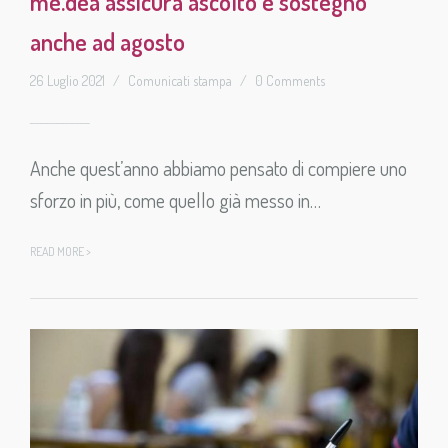
me.dea assicura ascolto e sostegno
anche ad agosto
26 Luglio 2021
/
Comunicati stampa
/
0 Comments
Anche quest’anno abbiamo pensato di compiere uno
sforzo in più, come quello già messo in…
READ MORE >