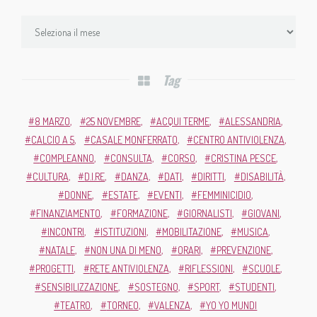
Tag
8 MARZO
25 NOVEMBRE
ACQUI TERME
ALESSANDRIA
CALCIO A 5
CASALE MONFERRATO
CENTRO ANTIVIOLENZA
COMPLEANNO
CONSULTA
CORSO
CRISTINA PESCE
CULTURA
D.I.RE
DANZA
DATI
DIRITTI
DISABILITÀ
DONNE
ESTATE
EVENTI
FEMMINICIDIO
FINANZIAMENTO
FORMAZIONE
GIORNALISTI
GIOVANI
INCONTRI
ISTITUZIONI
MOBILITAZIONE
MUSICA
NATALE
NON UNA DI MENO
ORARI
PREVENZIONE
PROGETTI
RETE ANTIVIOLENZA
RIFLESSIONI
SCUOLE
SENSIBILIZZAZIONE
SOSTEGNO
SPORT
STUDENTI
TEATRO
TORNEO
VALENZA
YO YO MUNDI