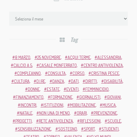
Tag
8 MARZO
25 NOVEMBRE
ACQUI TERME
ALESSANDRIA
CALCIO A 5
CASALE MONFERRATO
CENTRO ANTIVIOLENZA
COMPLEANNO
CONSULTA
CORSO
CRISTINA PESCE
CULTURA
D.I.RE
DANZA
DATI
DIRITTI
DISABILITÀ
DONNE
ESTATE
EVENTI
FEMMINICIDIO
FINANZIAMENTO
FORMAZIONE
GIORNALISTI
GIOVANI
INCONTRI
ISTITUZIONI
MOBILITAZIONE
MUSICA
NATALE
NON UNA DI MENO
ORARI
PREVENZIONE
PROGETTI
RETE ANTIVIOLENZA
RIFLESSIONI
SCUOLE
SENSIBILIZZAZIONE
SOSTEGNO
SPORT
STUDENTI
TEATRO
TORNEO
VALENZA
YO YO MUNDI