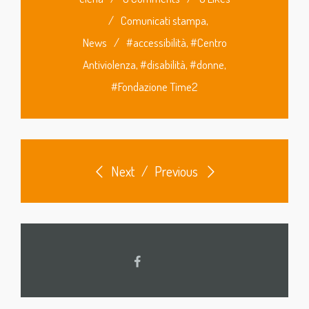
/
Comunicati stampa
,
News
/
#accessibilità
,
#Centro
Antiviolenza
,
#disabilità
,
#donne
,
#Fondazione Time2
Next
/
Previous