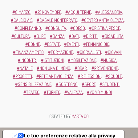
8 MARZO
25 NOVEMBRE
ACQUI TERME
ALESSANDRIA
CALCIO A 5
CASALE MONFERRATO
CENTRO ANTIVIOLENZA
COMPLEANNO
CONSULTA
CORSO
CRISTINA PESCE
CULTURA
D.I.RE
DANZA
DATI
DIRITTI
DISABILITÀ
DONNE
ESTATE
EVENTI
FEMMINICIDIO
FINANZIAMENTO
FORMAZIONE
GIORNALISTI
GIOVANI
INCONTRI
ISTITUZIONI
MOBILITAZIONE
MUSICA
NATALE
NON UNA DI MENO
ORARI
PREVENZIONE
PROGETTI
RETE ANTIVIOLENZA
RIFLESSIONI
SCUOLE
SENSIBILIZZAZIONE
SOSTEGNO
SPORT
STUDENTI
TEATRO
TORNEO
VALENZA
YO YO MUNDI
CREATED BY
MARTA.CO
Le tue preferenze relative alla privacy