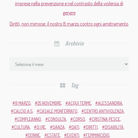
imprese nella prevenzione e nel contrasto della violenza di
genere
Diritti, non mimose: il nostro 8 marzo contro ogni arretramento
Archivio
Tag
8 MARZO
25 NOVEMBRE
ACQUI TERME
ALESSANDRIA
CALCIO A 5
CASALE MONFERRATO
CENTRO ANTIVIOLENZA
COMPLEANNO
CONSULTA
CORSO
CRISTINA PESCE
CULTURA
D.I.RE
DANZA
DATI
DIRITTI
DISABILITÀ
DONNE
ESTATE
EVENTI
FEMMINICIDIO