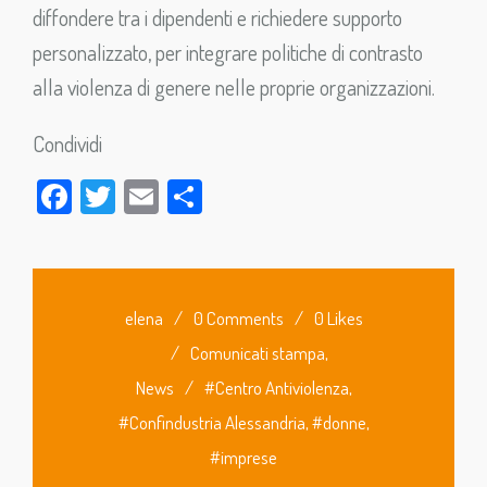
diffondere tra i dipendenti e richiedere supporto
personalizzato, per integrare politiche di contrasto
alla violenza di genere nelle proprie organizzazioni.
Condividi
Facebook
Twitter
Email
Condividi
elena
/
0 Comments
/
0 Likes
/
Comunicati stampa
,
News
/
#Centro Antiviolenza
,
#Confindustria Alessandria
,
#donne
,
#imprese