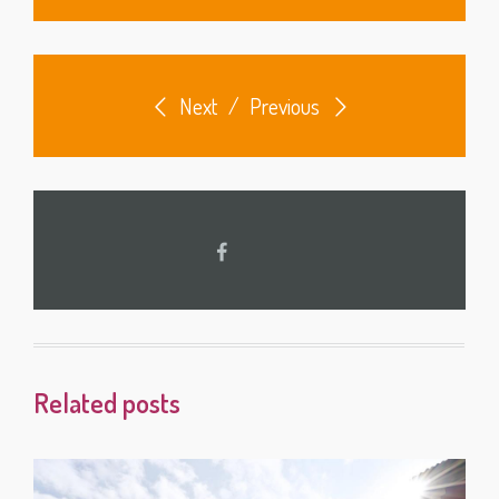
Next
/
Previous
Related posts