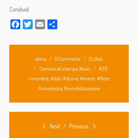
Condividi
Facebook
Twitter
Email
Condividi
elena
/
0 Comments
/
0 Likes
/
Comunicati stampa
,
News
/
#25
novembre
,
#dati
,
#donne
,
#eventi
,
#Rete
Antiviolenza
,
#sensibilizzazione
Next
/
Previous