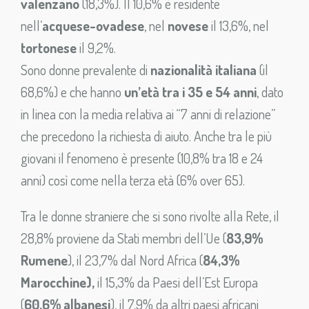
valenzano
(18,3%). Il 10,6% è residente
nell’
acquese-ovadese
, nel
novese
il 13,6%, nel
tortonese
il 9,2%.
Sono donne prevalente di
nazionalità italiana
(il
68,6%) e che hanno
un’età tra i 35 e 54 anni
, dato
in linea con la media relativa ai “7 anni di relazione”
che precedono la richiesta di aiuto. Anche tra le più
giovani il fenomeno è presente (10,8% tra 18 e 24
anni) così come nella terza età (6% over 65).
Tra le donne straniere che si sono rivolte alla Rete, il
28,8% proviene da Stati membri dell’Ue (
83,9%
Rumene
), il 23,7% dal Nord Africa (
84,3%
Marocchine),
il 15,3% da Paesi dell’Est Europa
(
60,6% albanesi
), il 7,9% da altri paesi africani