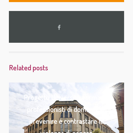
Related posts
Progetto Università: formare i
professionisti di domani per
prevenire e contrastare la
violenza di genere