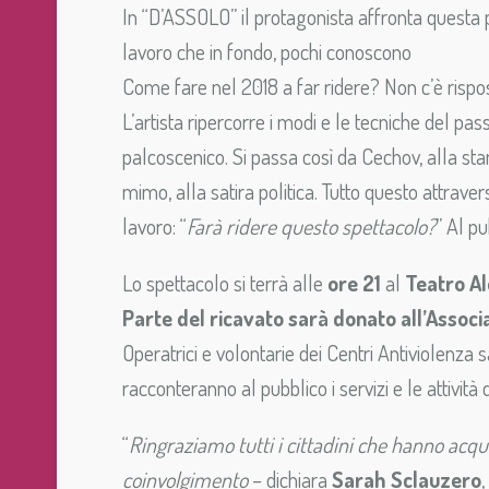
In “D’ASSOLO” il protagonista affronta questa p
lavoro che in fondo, pochi conoscono
Come fare nel 2018 a far ridere? Non c’è rispo
L’artista ripercorre i modi e le tecniche del p
palcoscenico. Si passa così da Cechov, alla sta
mimo, alla satira politica. Tutto questo attrav
lavoro: “
Farà ridere questo spettacolo?
” Al pu
Lo spettacolo si terrà alle
ore 21
al
Teatro A
Parte del ricavato sarà donato all’Assoc
Operatrici e volontarie dei Centri Antiviolenza
racconteranno al pubblico i servizi e le attività 
“
Ringraziamo tutti i cittadini che hanno acquis
coinvolgimento
– dichiara
Sarah Sclauzero