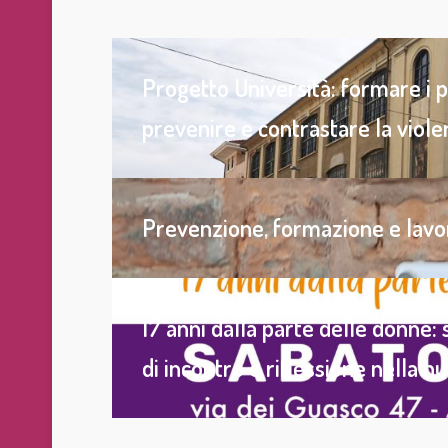
Progetto Università: formare i p
prevenire e contrastare la viol
Prevenzione, formazione e lavor
17 anni dalla parte delle donne:
di incontro e riflessione nella n