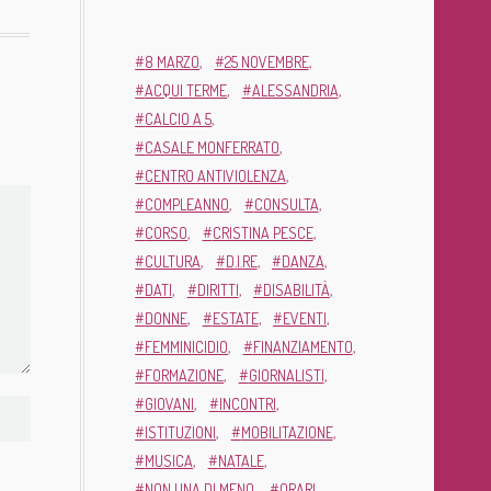
8 MARZO
25 NOVEMBRE
ACQUI TERME
ALESSANDRIA
CALCIO A 5
CASALE MONFERRATO
CENTRO ANTIVIOLENZA
COMPLEANNO
CONSULTA
CORSO
CRISTINA PESCE
CULTURA
D.I.RE
DANZA
DATI
DIRITTI
DISABILITÀ
DONNE
ESTATE
EVENTI
FEMMINICIDIO
FINANZIAMENTO
FORMAZIONE
GIORNALISTI
GIOVANI
INCONTRI
ISTITUZIONI
MOBILITAZIONE
MUSICA
NATALE
NON UNA DI MENO
ORARI