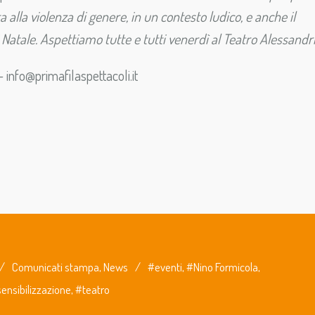
alla violenza di genere, in un contesto ludico, e anche il
Natale. Aspettiamo tutte e tutti venerdì al Teatro Alessandr
info@primafilaspettacoli.it
/
Comunicati stampa
,
News
/
#eventi
,
#Nino Formicola
,
ensibilizzazione
,
#teatro