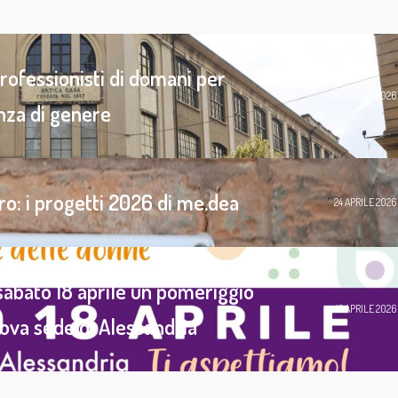
rofessionisti di domani per
24 GIUGNO 2026
enza di genere
o: i progetti 2026 di me.dea
24 APRILE 2026
 sabato 18 aprile un pomeriggio
13 APRILE 2026
uova sede di Alessandria