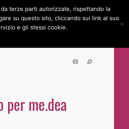
 da terze parti autorizzate, rispettando la
are su questo sito, cliccando sui link al suo
OKIE POLICY
NAVIGA IN INCOGNITO
vizio e gli stessi cookie.
no per me.dea