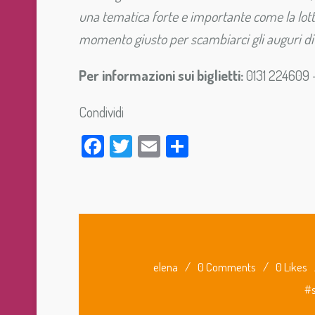
una tematica forte e importante come la lotta 
momento giusto per scambiarci gli auguri di 
Per informazioni sui biglietti:
0131 224609 – 
Condividi
Facebook
Twitter
Email
Condividi
elena
/
0 Comments
/
0 Likes
#s