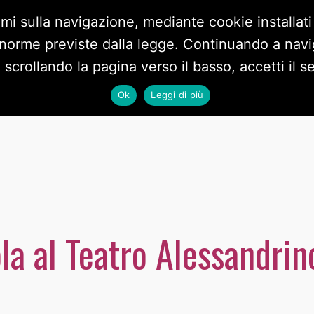
imi sulla navigazione, mediante cookie installati
 norme previste dalla legge. Continuando a navig
BLOG
DOCUMENTI
VIDEO
PRIVACY POLICY
CO
crollando la pagina verso il basso, accetti il ser
Ok
Leggi di più
la al Teatro Alessandri