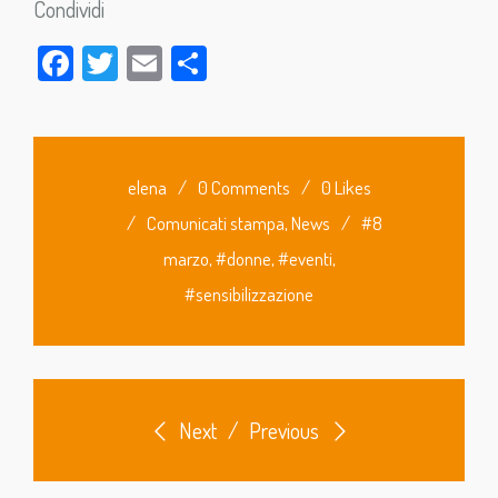
Condividi
Facebook
Twitter
Email
Condividi
elena
/
0 Comments
/
0 Likes
/
Comunicati stampa
,
News
/
#8
marzo
,
#donne
,
#eventi
,
#sensibilizzazione
Next
/
Previous