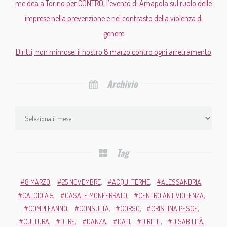
me.dea a Torino per CONTRO, l’evento di Amapola sul ruolo delle
imprese nella prevenzione e nel contrasto della violenza di
genere
Diritti, non mimose: il nostro 8 marzo contro ogni arretramento
Archivio
Tag
8 MARZO
25 NOVEMBRE
ACQUI TERME
ALESSANDRIA
CALCIO A 5
CASALE MONFERRATO
CENTRO ANTIVIOLENZA
COMPLEANNO
CONSULTA
CORSO
CRISTINA PESCE
CULTURA
D.I.RE
DANZA
DATI
DIRITTI
DISABILITÀ