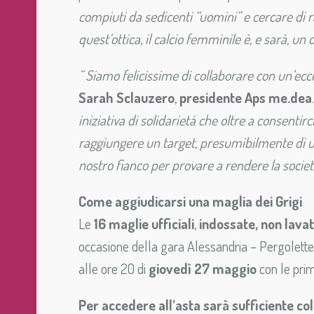
compiuti da sedicenti “uomini” e cercare di r
quest’ottica, il calcio femminile è, e sarà, un
“
Siamo felicissime di collaborare con un’ecce
Sarah Sclauzero
,
presidente Aps me.dea
iniziativa di solidarietà che oltre a consentirc
raggiungere un target, presumibilmente di uom
nostro fianco per provare a rendere la società
Come aggiudicarsi una maglia dei Grigi
Le
16 maglie ufficiali
,
indossate, non lava
occasione della gara Alessandria – Pergolettes
alle ore 20 di
giovedì 27 maggio
con le prim
Per accedere all’asta sarà sufficiente col