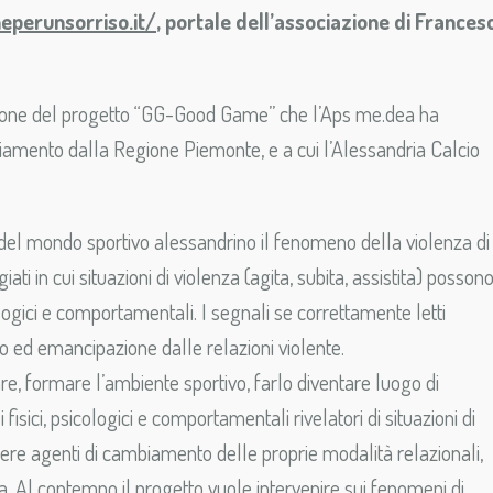
eperunsorriso.it/
, portale dell’associazione di Frances
a azione del progetto “GG-Good Game” che l’Aps me.dea ha
iamento dalla Regione Piemonte, e a cui l’Alessandria Calcio
e del mondo sportivo alessandrino il fenomeno della violenza di
iati in cui situazioni di violenza (agita, subita, assistita) posson
ologici e comportamentali. I segnali se correttamente letti
o ed emancipazione dalle relazioni violente.
, formare l’ambiente sportivo, farlo diventare luogo di
fisici, psicologici e comportamentali rivelatori di situazioni di
ssere agenti di cambiamento delle proprie modalità relazionali,
a. Al contempo il progetto vuole intervenire sui fenomeni di