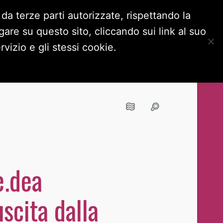
 da terze parti autorizzate, rispettando la
are su questo sito, cliccando sui link al suo
OKIE POLICY
NAVIGA IN INCOGNITO
vizio e gli stessi cookie.
e.dea
scita dalla