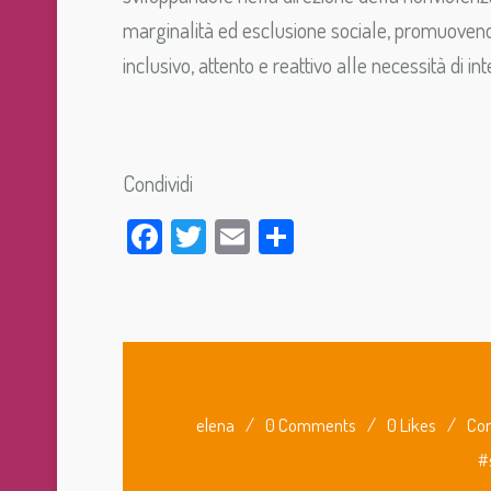
marginalità ed esclusione sociale, promuovendo
inclusivo, attento e reattivo alle necessità di i
Condividi
Facebook
Twitter
Email
Condividi
elena
/
0 Comments
/
0 Likes
/
Com
#