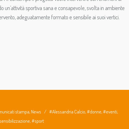
 un’attività sportiva sana e consapevole, svolta in ambiente
ntervento, adeguatamente formato e sensibile ai suoi vertici.
unicati stampa
,
News
/
#Alessandria Calcio
,
#donne
,
#eventi
,
sensibilizzazione
,
#sport