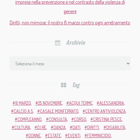
imprese nella prevenzione e nel contrasto della violenza di
genere
Diritti, non mimose: il nostro 8 marzo contro ogni arretramento
Archivio
Tag
8 MARZO
25 NOVEMBRE
ACQUI TERME
ALESSANDRIA
CALCIO A 5
CASALE MONFERRATO
CENTRO ANTIVIOLENZA
COMPLEANNO
CONSULTA
CORSO
CRISTINA PESCE
CULTURA
D.I.RE
DANZA
DATI
DIRITTI
DISABILITÀ
DONNE
ESTATE
EVENTI
FEMMINICIDIO