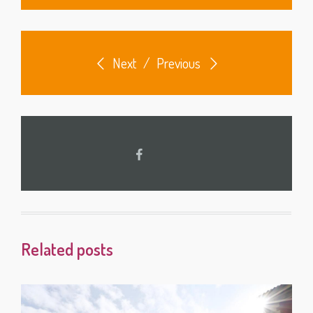
Next
/
Previous
Related posts