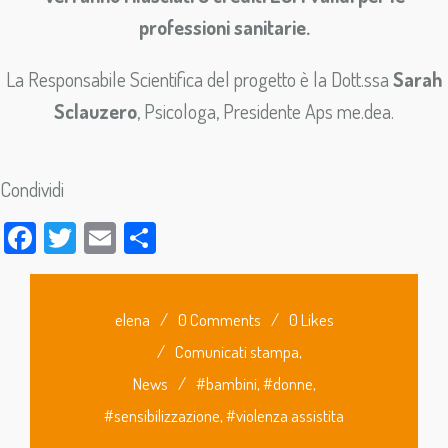
professioni sanitarie.
La Responsabile Scientifica del progetto è la Dott.ssa
Sarah
Sclauzero
, Psicologa, Presidente Aps me.dea.
Condividi
Facebook
Twitter
Email
Condividi
elena
/
0 Comments
/
0 Likes
/
Comunicati stampa
,
News
/
#bambini
,
#donne
,
#sensibilizzazione
,
#violenza assistita