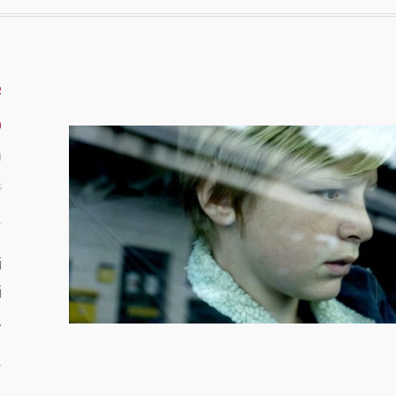
e
o
0
s
i
i
…
>