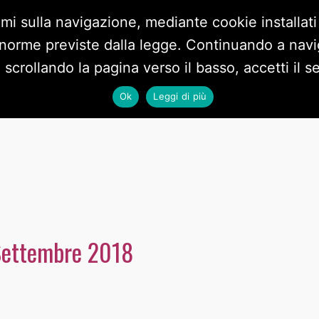
imi sulla navigazione, mediante cookie installati
 norme previste dalla legge. Continuando a navig
BLOG
DOCUMENTI
VIDEO
PRIVACY POLICY
CO
crollando la pagina verso il basso, accetti il ser
Ok
Leggi di più
Settembre 2018