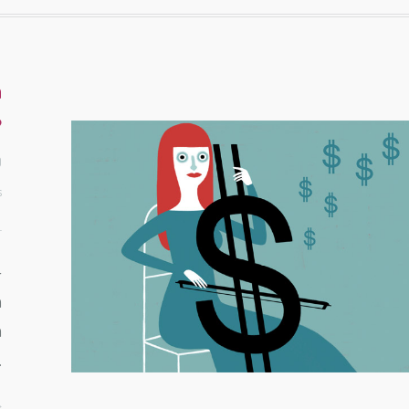
a
?
0
s
–
a
a
…
>