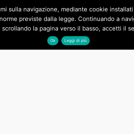
imi sulla navigazione, mediante cookie installati
 norme previste dalla legge. Continuando a navig
BLOG
DOCUMENTI
VIDEO
PRIVACY POLICY
CO
crollando la pagina verso il basso, accetti il ser
Ok
Leggi di più