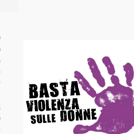
a
a
e
0
s
5
a
…