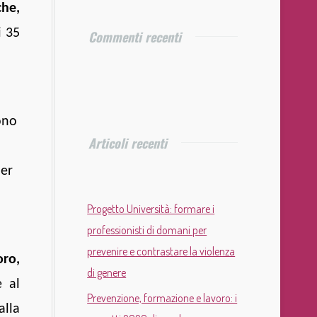
che,
i 35
Commenti recenti
ono
Articoli recenti
per
Progetto Università: formare i
professionisti di domani per
prevenire e contrastare la violenza
oro,
di genere
e al
Prevenzione, formazione e lavoro: i
alla