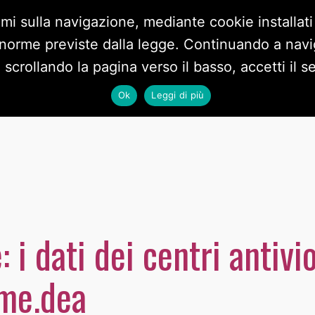
imi sulla navigazione, mediante cookie installati
 norme previste dalla legge. Continuando a navig
BLOG
DOCUMENTI
VIDEO
PRIVACY POLICY
CO
crollando la pagina verso il basso, accetti il ser
Ok
Leggi di più
i dati dei centri antivi
 me.dea