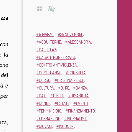
Tag
azza
8 MARZO
25 NOVEMBRE
ACQUI TERME
ALESSANDRIA
con
CALCIO A 5
e la
CASALE MONFERRATO
sono
CENTRO ANTIVIOLENZA
COMPLEANNO
CONSULTA
 dei
CORSO
CRISTINA PESCE
tà e
CULTURA
D.I.RE
DANZA
DATI
DIRITTI
DISABILITÀ
 per
DONNE
ESTATE
EVENTI
FEMMINICIDIO
FINANZIAMENTO
FORMAZIONE
GIORNALISTI
nza,
GIOVANI
INCONTRI