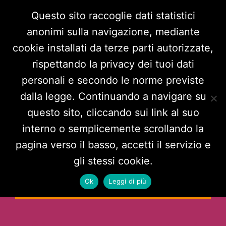
Questo sito raccoglie dati statistici
anonimi sulla navigazione, mediante
cookie installati da terze parti autorizzate,
rispettando la privacy dei tuoi dati
personali e secondo le norme previste
HAI PAURA CHE QUALCUNO
dalla legge. Continuando a navigare su
POSSA SCOPRIRE CHE HAI
questo sito, cliccando sui link al suo
VISITATO QUESTO SITO?
interno o semplicemente scrollando la
pagina verso il basso, accetti il servizio e
NAVIGA IN INCOGNITO
gli stessi cookie.
Ok
Leggi di più