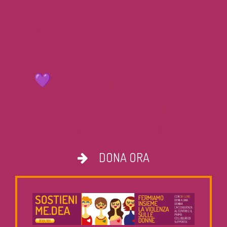
Aiutaci ad allestire i
locali della nuova sede
di Alessandria!
Fai una donazione e
costruisci con noi un
futuro di libertà.
DONA ORA